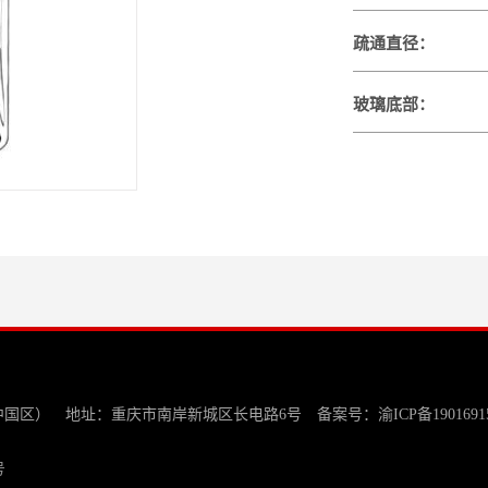
疏通直径：
玻璃底部：
中国区） 地址：重庆市南岸新城区长电路6号 备案号：
渝ICP备1901691
号